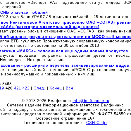
ое агентство «Эксперт РА» подтвердило статус лидера ВС
х операций
ЛСИБ отмечает юбилей
 2013 года Банк УРАЛСИБ отмечает юбилей – 25-летие деятель
ное Рейтинговое Агентство присвоило ОАО «СОГАЗ» рейтин
 «ААА» (категория максимальной надежности)
вает уровень риска в отношении ОАО «СОГАЗ» как очень низки
Б объявляет результаты деятельности по МСФО за 9 месяце
руппа ВТБ публикует Промежуточную сокращенную консолидир
 отчетность по состоянию на 30 сентября 2013 г
магазин «МАКСа» пополнился еще одним новым продуктом
апустил продажи программы страхования детей от несчас
«Непоседа» в Интернет-магазине
ахование» расширило перечень залицензированных видов 
ает официальный сайт компании, «РСХБ-Страхование» получ
ие военнослужащих и приравненных к ним лиц
з 8468
19
420
421
422
|
След.
|
Конец
|
Все
© 2013-2026 Белфинанс
info@belfinance.ru
Сетевое издание Информационное агентство Белфинанс
ой по надзору в сфере связи, информационных технологий и м
егистрации средства массовой информации ЭЛ №ФС77-54850 от
Возрастное ограничение 16+
Техническое сопровождение -
CSN-Софт