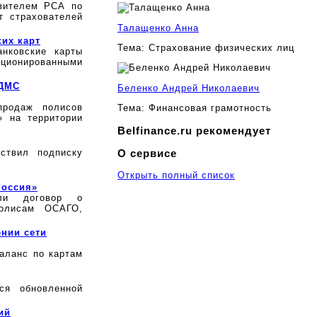
вителем РСА по
т страхователей
Талащенко Анна
их карт
Тема:
Страхование физических лиц
анковские карты
ционированными
 ДМС
Беленко Андрей Николаевич
родаж полисов
Тема:
Финансовая грамотность
» на территории
Belfinance.ru рекомендует
ствил подписку
О сервисе
Открыть полный список
Россия»
или договор о
полисам ОСАГО,
нии сети
аланс по картам
ся обновленной
ий