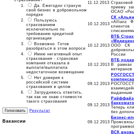
11.12.2013
Страховой
Да. Ежегодно страхую
приему за
свой бизнес в добровольном
ОСАО «Рос
порядке
СК «Альян
Пользуюсь
«Allianz 
10.12.2013
страхованием
клиентов 
исключительно по
списаниям
требованию кредитной
ВТБ Страх
организации
«Медицинс
Возможно. Готов
10.12.2013
ООО СК «
разобраться в этом вопросе
доброволь
Имею негативный опыт
России
страхования - страховая
ВТБ подар
компания отказала в
10.12.2013
В рамках 
выплате/выплатила
ветеранов 
недостаточное возмещение
РОСГОССТР
Нет доверия к
компенса
российской системе
09.12.2013
РОСГОСС
страхования в целом
взаимоде
Затрудняюсь ответить,
выданным 
так как не знаю стоимости
Райффайзе
такого страхования
банкомат
09.12.2013
Теперь кл
Результат
без допол
Бизнес-ип
Вакансии
09.12.2013
Промсвязь
программо
ВСК вновь