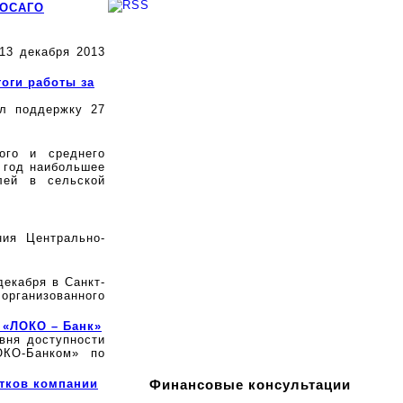
 ОСАГО
13 декабря 2013
оги работы за
ил поддержку 27
ого и среднего
 год наибольшее
лей в сельской
ния Центрально-
екабря в Санкт-
рганизованного
 «ЛОКО – Банк»
вня доступности
ОКО-Банком» по
тков компании
Финансовые консультации