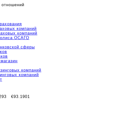
 отношений
трахования
раховых компаний
раховых компаний
полиса ОСАГО
анковской сферы
ков
нков
 магазин
изинговых компаний
зинговых компаний
т
293
€93.1901