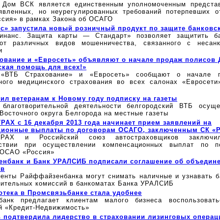
 Дом ВСК является единственным уполномоченным предста
явленных, но неурегулированных требований потерпевших о
сия» в рамках Закона об ОСАГО
с» запустила новый розничный продукт по защите банковск
Финанс. Защита карты — Стандарт» позволяет защитить б
от различных видов мошенничества, связанного с несанк
и
ование и «Евросеть» объявляют о начале продаж полисов
кая помощь для всех!»
ВТБ Страхование» и «Евросеть» сообщают о начале п
ного медицинского страхования во всех салонах «Евросети
ил ветеранам к Новому году подписку на газеты
благотворительной деятельности белгородский ВТБ осуще
Восточного округа Белгорода на местные газеты
АХ с 16 декабря 2013 года начинает прием заявлений на
ционные выплаты по договорам ОСАГО, заключенным СК «
ТРАХ и Российский союз автостраховщиков заключ
йствии при осуществлении компенсационных выплат по 
ОСАО «Россия»
нбанк и Банк УРАЛСИБ подписали соглашение об объедине
ов
иенты Райффайзенбанка могут снимать наличные и узнавать б
нительных комиссий в банкоматах Банка УРАЛСИБ
отека в Промсвязьбанке стала удобнее
банк предлагает клиентам малого бизнеса воспользовать
й «Кредит-Недвижимость»
 подтвердила лидерство в страховании лизинговых операц