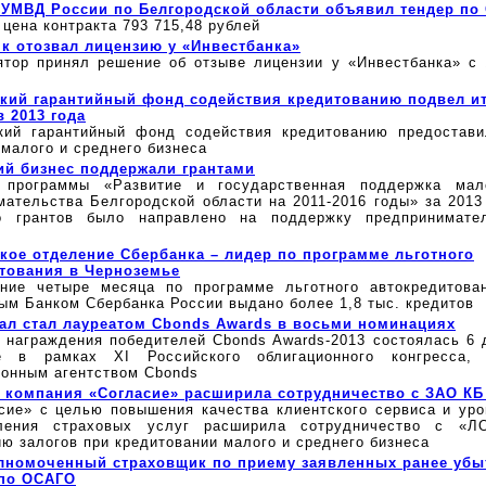
УМВД России по Белгородской области объявил тендер по
цена контракта 793 715,48 рублей
к отозвал лицензию у «Инвестбанка»
ятор принял решение об отзыве лицензии у «Инвестбанка» с 
кий гарантийный фонд содействия кредитованию подвел ит
в 2013 года
кий гарантийный фонд содействия кредитованию предостав
малого и среднего бизнеса
й бизнес поддержали грантами
 программы «Развитие и государственная поддержка мал
мательства Белгородской области на 2011-2016 годы» за 2013
во грантов было направлено на поддержку предпринимате
кое отделение Сбербанка – лидер по программе льготного
тования в Черноземье
ние четыре месяца по программе льготного автокредитова
ым Банком Сбербанка России выдано более 1,8 тыс. кредитов
ал стал лауреатом Cbonds Awards в восьми номинациях
 награждения победителей Cbonds Awards-2013 состоялась 6 д
е в рамках XI Российского облигационного конгресса, о
онным агентством Cbonds
 компания «Согласие» расширила сотрудничество с ЗАО КБ
сие» с целью повышения качества клиентского сервиса и уро
вления страховых услуг расширила сотрудничество с «Л
ю залогов при кредитовании малого и среднего бизнеса
лномоченный страховщик по приему заявленных ранее убы
 по ОСАГО