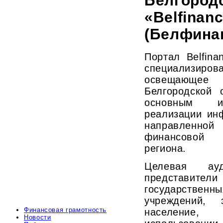
Белгород
«Belfinanc
(Белфина
Портал Belfin
специализиров
освещающее
Белгородской 
основным ин
реализации ин
направлен
финансовой 
региона.
Целевая ау
представ
государств
учреждений, 
Финансовая грамотность
население, 
Новости