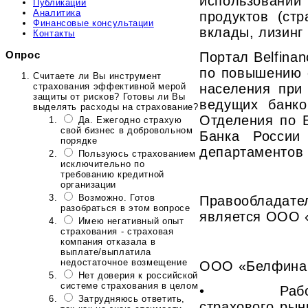
использовании
Публикации
Аналитика
продуктов (стр
Финансовые консультации
вклады, лизинг и
Контакты
Опрос
Портал Belfina
по повышению 
Считаете ли Вы инструмент
страхования эффективной мерой
населения при
защиты от рисков? Готовы ли Вы
ведущих банко
выделять расходы на страхование?
Отделения по 
Да. Ежегодно страхую
свой бизнес в добровольном
Банка России
порядке
департаментов 
Пользуюсь страхованием
исключительно по
требованию кредитной
организации
Возможно. Готов
Правооблада
разобраться в этом вопросе
является ООО 
Имею негативный опыт
страхования - страховая
компания отказала в
выплате/выплатила
недостаточное возмещение
ООО «Белфинан
Нет доверия к российской
системе страхования в целом
• Рабочей 
Затрудняюсь ответить,
страхового рын