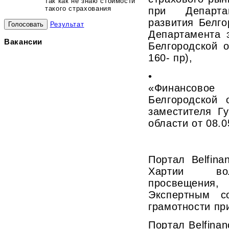
так как не знаю стоимости
такого страхования
при Департам
развития Белго
Результат
Департамента 
Вакансии
Белгородской 
160- пр),
• Рабочей
«Финансовое 
Белгородской 
заместителя Г
области от 08.0
Портал Belfin
Хартии воло
просвещени
Экспертным с
грамотности пр
Портал Belfinan