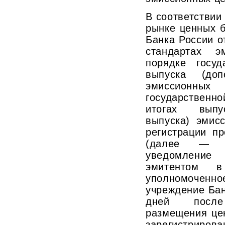
В соответствии 
рынке ценных б
Банка России о
стандартах э
порядке госуд
выпуска (доп
эмиссионн
государственно
итогах выпус
выпуска) эмис
регистрации п
(далее — П
уведомлени
эмитентом 
уполномочен
учреждение Бан
дней после
размещения цен
зарегистриров