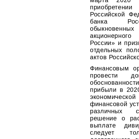
приобретен
Российской Фе
банка Росс
обыкновенны
акционерного
России» и при
отдельных пол
актов Российск
Финансовым ор
провести до
обоснованн
прибыли в 202
экономической
финансовой уст
различных с
решение о ра
выплате див
следует то