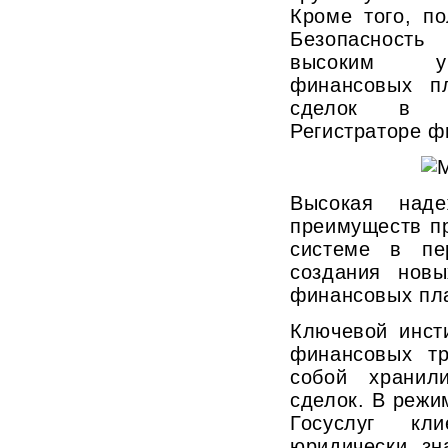
Кроме того, п
Безопасность 
высоким ур
финансовых п
сделок в 
Регистраторе ф
Высокая наде
преимуществ пр
системе в пе
создания нов
финансовых пл
Ключевой инст
финансовых тр
собой хранил
сделок. В режи
Госуслуг кл
юридически з