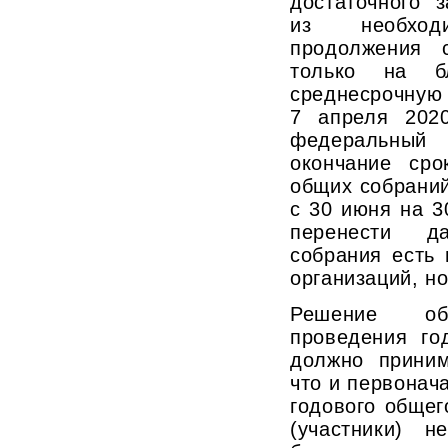
достаточного 
из необходи
продолжения 
только на 
среднесрочную 
7 апреля 202
федеральный
окончание сро
общих собраний
с 30 июня на 3
перенести д
собрания есть
организаций, но
Решение о
проведения го
должно приним
что и первонач
годового общег
(участники) н