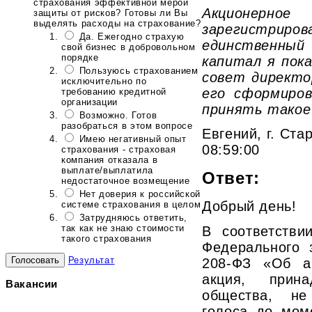
страхования эффективной мерой
Акционе
защиты от рисков? Готовы ли Вы
выделять расходы на страхование?
зарегистриро
Да. Ежегодно страхую
единственный
свой бизнес в добровольном
порядке
капитал я пок
Пользуюсь страхованием
совет директо
исключительно по
его сформиров
требованию кредитной
организации
принять такое
Возможно. Готов
разобраться в этом вопросе
Евгений, г. Ста
Имею негативный опыт
08:59:00
страхования - страховая
компания отказала в
выплате/выплатила
Ответ:
недостаточное возмещение
Нет доверия к российской
Добрый день!
системе страхования в целом
Затрудняюсь ответить,
так как не знаю стоимости
В соответстви
такого страхования
Федерального 
Результат
208-ФЗ «Об а
акция, прина
Вакансии
общества, не
голоса до мом