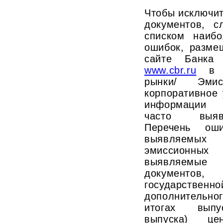
Чтобы исключит
документов, с
списком наиб
ошибок, разме
сайте Банка 
www.cbr.ru
в р
рынки/ Эми
корпоративное
информации э
часто выяв
Перечень оши
выявляемых
эмиссионных 
выявляемые
документов,
государственн
дополнительно
итогах выпус
выпуска) це