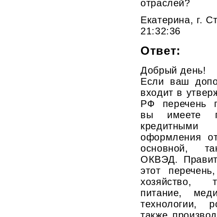
отраслей?
Екатерина, г. С
21:32:36
Ответ:
Добрый день!
Если ваш доп
входит в утве
РФ перечень п
вы имеете пр
кредитными
оформления от
основной, т
ОКВЭД. Правит
этот перечень
хозяйство, т
питание, мед
технологии, 
также производ