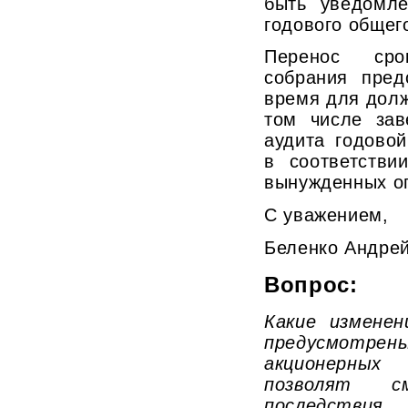
быть уведомл
годового общег
Перенос сро
собрания пред
время для долж
том числе зав
аудита годово
в соответств
вынужденных о
С уважением,
Беленко Андре
Вопрос:
Какие изменен
предусмот
акционерны
позволят с
последстви