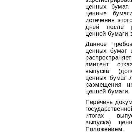
ценных бумаг.
ценные бумаг
истечения этог
дней после р
ценной бумаги 
Данное требо
ценных бумаг 
распространяет
эмитент отка
выпуска (доп
ценных бумаг 
размещения н
ценной бумаги.
Перечень доку
государственно
итогах выпус
выпуска) цен
Положением.