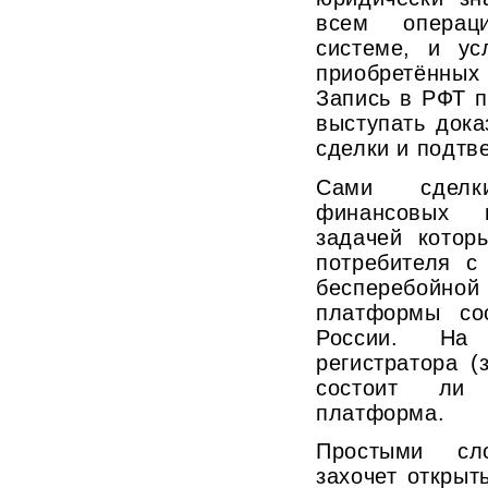
всем операц
системе, и ус
приобретённых
Запись в РФТ 
выступать док
сделки и подтв
Сами сделк
финансовых п
задачей котор
потребителя с
бесперебойно
платформы со
России. На
регистратора (
состоит ли
платформа.
Простыми сл
захочет открыт