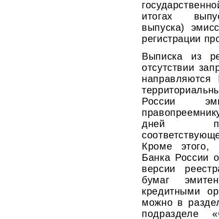
государственно
итогах выпус
выпуска) эмис
регистрации пр
Выписка из р
отсутствии за
направляются 
территориаль
России э
правопреемнику
дней по
соответствующе
Кроме этого,
Банка России о
версии реест
бумаг эмите
кредитными ор
можно в разде
подразделе «