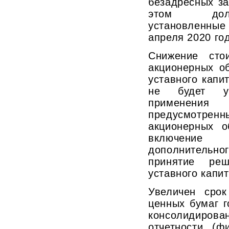
безадресных за
этом дол
установленные
апреля 2020 го
Снижение сто
акционерных о
уставного капи
не будет у
применен
предусмотр
акционерных о
включение
дополнительн
принятие ре
уставного капи
Увеличен срок
ценных бумаг 
консолидир
отчетности (ф