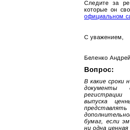
Следите за ре
которые он св
официальном с
С уважением,
Беленко Андре
Вопрос:
В какие сроки
документы д
регистраци
выпуска цен
представля
дополнитель
бумаг, если э
ни одна ценная