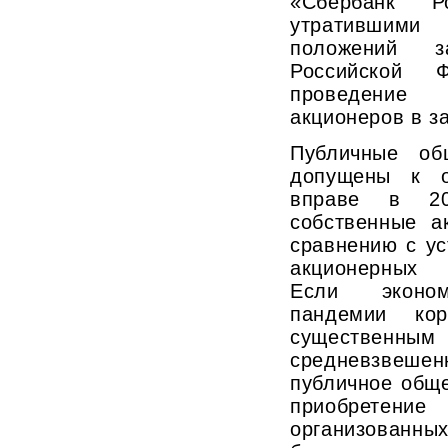
«Сбербанк Р
утратившим
положений за
Российской Ф
проведение
акционеров в з
Публичные об
допущены к о
вправе в 20
собственные а
сравнению с у
акционерных 
Если эконом
пандемии кор
существенным
средневзве
публичное общ
приобретен
организованны