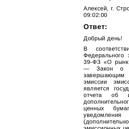
Алексей, г. Стр
09:02:00
Ответ:
Добрый день!
В соответс
Федерального 
39-ФЗ «О рынк
— Закон о р
завершающи
эмиссии эмис
является госу
отчета об и
дополнительно
ценных бума
уведомления
(дополнит
эмиссионных це