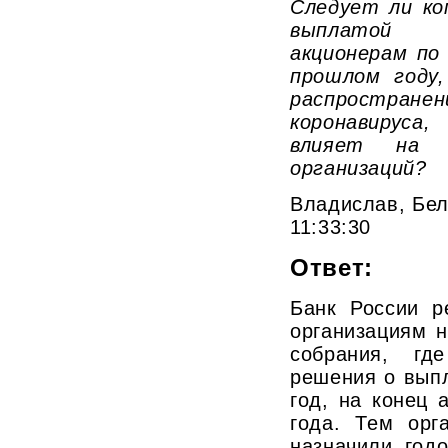
Следует ли ко
выплатой 
акционерам по
прошлом году
распростр
коронавирус
влияет на 
организаций?
Владислав, Бел
11:33:30
Ответ:
Банк России р
организациям 
собрания, гд
решения о вып
год, на конец 
года. Тем орг
назначили год