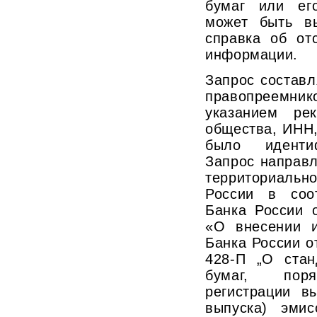
бумаг или ег
может быть в
справка об от
информации.
Запрос составл
правопреемник
указанием рек
общества, ИНН
было идентиф
Запрос направл
территориаль
России в соо
Банка России 
«О внесении 
Банка России о
428-П „О стан
бумаг, поря
регистрации в
выпуска) эмис