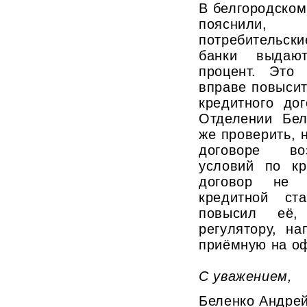
В белгородском
пояснили
потребительск
банки выдаю
процент. Это 
вправе повысит
кредитного до
Отделении Бел
же проверить, 
договоре во
условий по кр
договор не д
кредитной ст
повысил её,
регулятору, на
приёмную на о
С уважением,
Беленко Андре