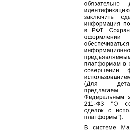
обязательно 
идентификаци
заключить сд
информация по
в РФТ. Сохран
оформлени
обеспечиват
информацио
предъявляе
платформам в с
совершении 
использование
(Для дета
предлагае
Федеральным з
211-ФЗ "О со
сделок с испо
платформы").
В системе Ма