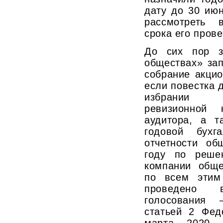
дату до 30 июн
рассмотреть 
срока его пров
До сих пор з
обществах» за
собрание акци
если повестка 
избрании с
ревизионной 
аудитора, а т
годовой бухга
отчетности об
году по реше
компании обще
по всем этим
проведено 
голосования 
статьей 2 Фед
марта 2020