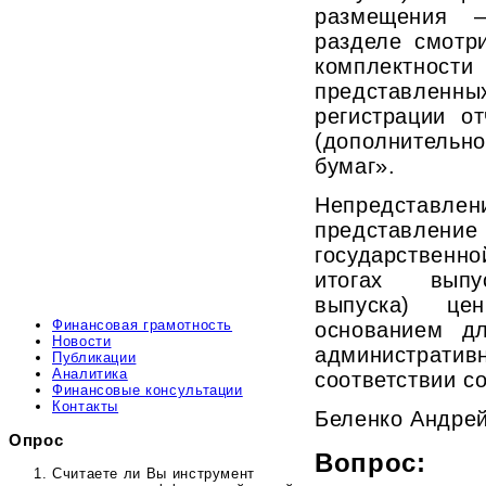
размещения –
разделе смотр
комплектн
представленны
регистрации о
(дополнитель
бумаг».
Непредставлен
представле
государственно
итогах выпус
выпуска) це
Финансовая грамотность
основанием д
Новости
административ
Публикации
Аналитика
соответствии со
Финансовые консультации
Контакты
Беленко Андре
Опрос
Вопрос:
Считаете ли Вы инструмент