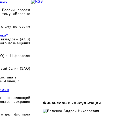
овых
 России провел
а тему «Базовые
екламу по своим
нка"
 вкладов» (АСВ)
вого возмещения
О) с 11 февраля
овый банк» (ЗАО)
Костина в
м Алиев, с
х лиц
», позволяющий
екте, сохранив
Финансовые консультации
 отдел филиала