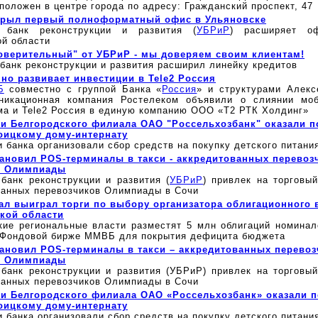
положен в центре города по адресу: Гражданский проспект, 47
крыл первый полноформатный офис в Ульяновске
й банк реконструкции и развития (
УБРиР
) расширяет о
ой области
оверительный" от УБРиР - мы доверяем своим клиентам!
банк реконструкции и развития расширил линейку кредитов
но развивает инвестиции в Tele2 Россия
Б
совместно c группой Банка «
Россия
» и структурами Алек
никационная компания Ростелеком объявили о слиянии мо
ма и Tele2 Россия в единую компанию ООО «Т2 РТК Холдинг»
и Белгородского филиала ОАО "Россельхозбанк" оказали 
оицкому дому-интернату
 банка организовали сбор средств на покупку детского питани
ановил POS-терминалы в такси - аккредитованных перевоз
й Олимпиады
 банк реконструкции и развития (
УБРиР
) привлек на торговы
ванных перевозчиков Олимпиады в Сочи
ал выиграл торги по выбору организатора облигационного 
кой области
кие региональные власти разместят 5 млн облигаций номинал
 Фондовой бирже ММВБ для покрытия дефицита бюджета
ановил POS-терминалы в такси – аккредитованных перевоз
й Олимпиады
 банк реконструкции и развития (УБРиР) привлек на торговый
ванных перевозчиков Олимпиады в Сочи
и Белгородского филиала ОАО «Россельхозбанк» оказали 
оицкому дому-интернату
 банка организовали сбор средств на покупку детского питани