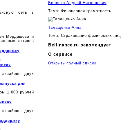
Беленко Андрей Николаевич
Тема:
Финансовая грамотность
фисную сеть в
Талащенко Анна
Тема:
Страхование физических лиц
сея Мордашова и
бильных активов
Belfinance.ru рекомендует
поддержку
О сервисе
я
Открыть полный список
чиках
й эквайринг двух
выпуска для
ом 1 000 рублей
чиках
 эквайринг двух
поддержку
я