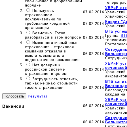
свой бизнес в добровольном
теперь рас
порядке
УБРиР от
Пользуюсь
07.02.2014
Уральски
страхованием
Ульяновск
исключительно по
Кредит "Д
требованию кредитной
07.02.2014
Уральский 
организации
ВТБ успеш
Возможно. Готов
Группа
ВТ
разобраться в этом вопросе
07.02.2014
телекомму
Имею негативный опыт
Ростелеко
страхования - страховая
Сотрудник
компания отказала в
06.02.2014
Большетр
выплате/выплатила
Сотрудники
недостаточное возмещение
УБРиР уст
Нет доверия к
сочинско
российской системе
06.02.2014
Уральский
страхования в целом
аккредито
Затрудняюсь ответить,
ВТБ-капит
так как не знаю стоимости
Белгородс
такого страхования
06.02.2014
Белгородс
каждая на
Результат
УБРиР уст
сочинско
Вакансии
06.02.2014
Уральский
аккредито
Сотрудник
06.02.2014
Большетр
Сотрудники