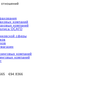
 отношений
трахования
раховых компаний
раховых компаний
полиса ОСАГО
анковской сферы
ков
нков
 магазин
изинговых компаний
зинговых компаний
т
665
€94.8366