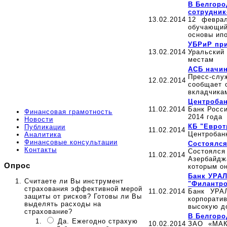
В Белгоро
сотрудник
13.02.2014
12 февра
обучающий
основы ип
УБРиР при
13.02.2014
Уральский
местам
ACБ начин
Пресс-слу
12.02.2014
сообщает 
вкладчикам
Центробан
11.02.2014
Банк Росс
Финансовая грамотность
2014 года
Новости
КБ "Еврот
Публикации
11.02.2014
Центробан
Аналитика
Финансовые консультации
Состоялся
Контакты
Состоялся
11.02.2014
Азербайдж
Опрос
которым он
Банк УРАЛ
Считаете ли Вы инструмент
"Филантр
страхования эффективной мерой
11.02.2014
Банк УРА
защиты от рисков? Готовы ли Вы
корпорати
выделять расходы на
высокую д
страхование?
В Белгоро
Да. Ежегодно страхую
10.02.2014
ЗАО «МАК