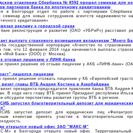
дском отделении Сбербанка № 8592 прошел семинар для н
ов партнеров банка по ипотечному кредитованию
ля в Белгороде отдел по работе с партнерами Сбербанка
 семинар для новых сотрудников агентств недвижимости н
отечного кредитования»
вязал рекламу к городской среде
 банк реконструкции и развития (ОАО «УБРиР») расставил р
ает выплату страхового возмещения вкладчикам "Моего Ба
жба государственной корпорации «Агентство по страхованию
о том, что 12 февраля 2014 года начинаются выплаты страхо
 «Мой Банк» (ООО) (г. Москва).
к отозвал лицензию у ЛИНК-банка
ии принял решение об отзыве лицензии у АКБ «ЛИНК-банк» (ОА
раст" лишился лицензии
к принял решение отозвать лицензию у КБ «Европейский траст
 визит главы ВТБ Андрея Костина в Азербайджан
 визит президента-председателя правления банка ВТБ Андрея 
ан. В ходе него главу ВТБ принял Президент республики Ильха
и обсудили перспективы развития группы ВТБ в регионе.
СИБ запустил благотворительный депозит для юридически
оп"
ЛСИБ запустил депозит для юридических лиц «Филантроп
вным клиентам принять участие в благотворительном про
оходность.
де открылся новый офис ЗАО "МАКС-М"
С-М» в Белгороде открыло новый офис. Территориальный