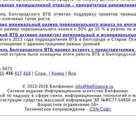
вание промышленной отрасли – приоритетное направление
ель Белгородского ВТБ отметил поддержку проектов промы
з ключевых точек роста
зил минимальный размер первоначального взноса по ипот
л размер первоначального взноса с 20% до 15 % в рублях по и
кий ВТБ активно кредитует региональный и муниципальны
 всего 2013 года подразделения ВТБ в Белгороде и Старом Ос
 отношения с администрациями разных уровней
ель Белгородского ВТБ провел встречу с представителями
нной встречи были освещены итоги работы ВТБ в Белгородской
з 8473
15
416
417
418
|
След.
|
Конец
|
Все
© 2013-2026 Белфинанс
info@belfinance.ru
Сетевое издание Информационное агентство Белфинанс
ой по надзору в сфере связи, информационных технологий и м
егистрации средства массовой информации ЭЛ №ФС77-54850 от
Возрастное ограничение 16+
Техническое сопровождение -
CSN-Софт