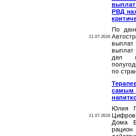
выплат
РВД на
критич
По дан
Автост
21.07.2026
выпла
выплат
дел п
полугод
по стра
Терапе
самым 
напитк
Юлия Г
Цифров
21.07.2026
Дома В
рацион