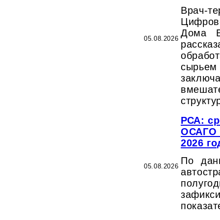
Врач-т
Цифров
Дома В
05.08.2026
рассказ
обраб
сырьем
заклю
вмешат
структу
РСА: с
ОСАГО 
2026 г
По дан
05.08.2026
автост
полу
зафикс
показа