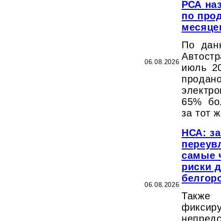
РСА на
по про
месяце
По дан
Автостр
06.08.2026
июль 2
прода
электр
65% бо
за тот 
НСА: з
переув
самые 
риски 
белгор
06.08.2026
Такж
фикс
непред