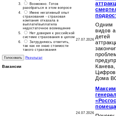
аттрак
Возможно. Готов
разобраться в этом вопросе
смерте
Имею негативный опыт
подрос
страхования - страховая
компания отказала в
Одним
выплате/выплатила
недостаточное возмещение
видов а
Нет доверия к российской
дете
системе страхования в целом
27.07.2026
аттр
Затрудняюсь ответить,
так как не знаю стоимости
закон
такого страхования
пробл
Результат
преду
Канев
Вакансии
Цифров
Дома В
Максим
генера
«Росгос
помеща
24.07.2026
Почему