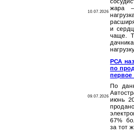
сосуди
жара —
10.07.2026
нагрузк
расширя
и сердц
чаще. 
дачник
нагрузк
РСА на
по про
первое 
По дан
Автостр
09.07.2026
июнь 2
прода
электр
67% бо
за тот 