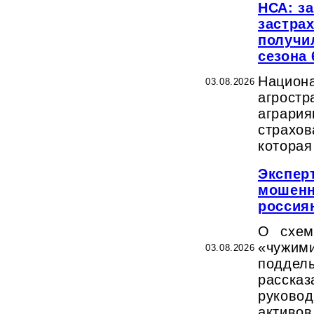
НСА: з
застра
получи
сезона 
Наци
03.08.2026
агрост
аграр
страхов
которая
Эксперт
мошенн
россия
О схем
«чуж
03.08.2026
подде
расск
руково
активов