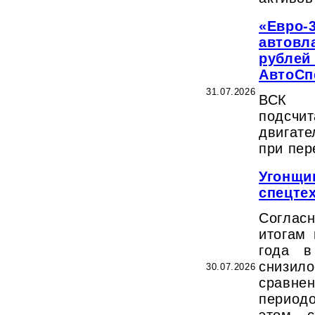
«Евро-
автовл
рублей 
АвтоСп
31.07.2026
ВСК 
подсчи
двигат
при пер
Угонщи
спецтех
Соглас
итогам 
года в
снизил
30.07.2026
сравн
период