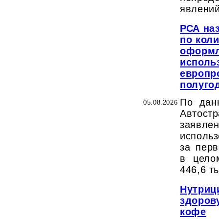
явлений
РСА на
по кол
оформл
исполь
европр
полугод
По дан
05.08.2026
Автост
заявл
использ
за перв
в цело
446,6 т
Нутриц
здоров
кофе