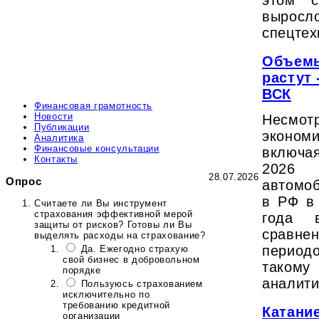
этом с
вырос
спецтех
Объемы
растут
ВСК
Финансовая грамотность
Новости
Несм
Публикации
эконо
Аналитика
Финансовые консультации
включа
Контакты
202
28.07.2026
Опрос
автомо
в РФ в
Считаете ли Вы инструмент
страхования эффективной мерой
года 
защиты от рисков? Готовы ли Вы
сравн
выделять расходы на страхование?
период
Да. Ежегодно страхую
свой бизнес в добровольном
тако
порядке
аналит
Пользуюсь страхованием
исключительно по
требованию кредитной
Катани
организации