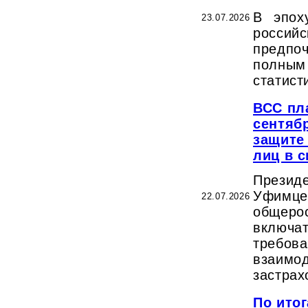
В эпох
23.07.2026
росси
предп
полны
статист
ВСС пл
сентяб
защите
лиц в 
Прези
Уфи
22.07.2026
общерос
включа
требов
вза
застра
По ито