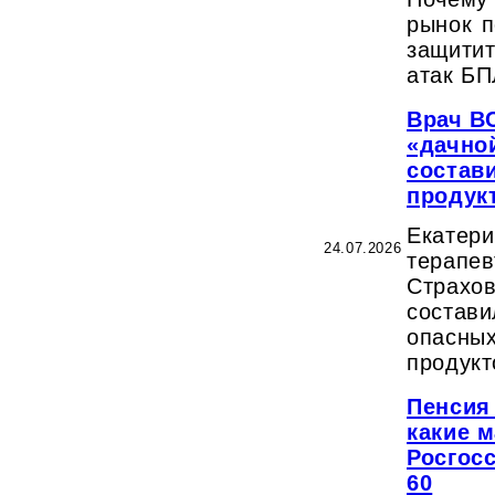
рынок п
защити
атак Б
Врач ВС
«дачно
состав
продук
Екате
24.07.2026
терапе
Стра
соста
опас
продукт
Пенсия
какие 
Росгос
60