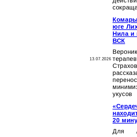
действ
сокраща
Комары
юге Ли
Нила и 
ВСК
Верони
терапе
13.07.2026
Стра
расска
перен
миними
укусов
«Серде
находит
20 мин
Для л