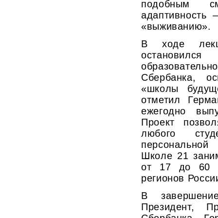
подобным с
адаптивность 
«выживанию».
В ходе лекц
остановил
образовате
Сбербанка, о
«школы будущ
отметил Герма
ежегодно выпу
Проект позвол
любого сту
персональной 
Школе 21 зани
от 17 до 60 
регионов Росси
В завершение
Президент, П
Сбербанка Ге