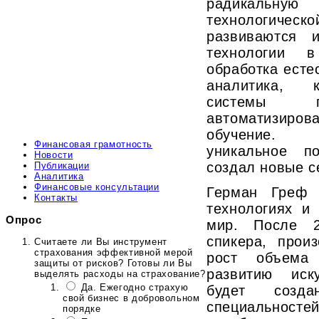
радикальную 
технологичес
развиваются 
технологии 
обработка есте
аналитика, к
системы п
автоматизи
обучение. 
Финансовая грамотность
уникальное п
Новости
создал новые с
Публикации
Аналитика
Финансовые консультации
Герман Греф 
Контакты
технологиях и
Опрос
мир. После 2
спикера, прои
Считаете ли Вы инструмент
страхования эффективной мерой
рост объема 
защиты от рисков? Готовы ли Вы
развитию иску
выделять расходы на страхование?
Да. Ежегодно страхую
будет созд
свой бизнес в добровольном
специальносте
порядке