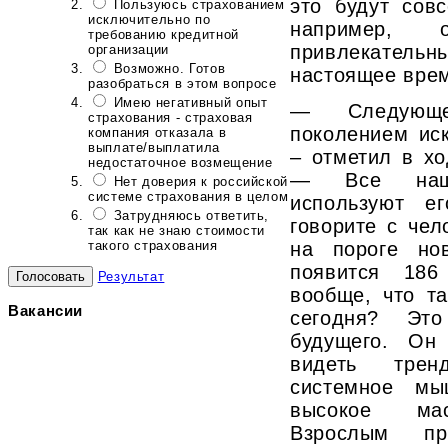
это будут сов
Пользуюсь страхованием
исключительно по
например, 
требованию кредитной
привлекатель
организации
Возможно. Готов
настоящее врем
разобраться в этом вопросе
Имею негативный опыт
— Следующе
страхования - страховая
поколением иск
компания отказала в
выплате/выплатила
– отметил в х
недостаточное возмещение
— Все наши
Нет доверия к российской
системе страхования в целом
используют е
Затрудняюсь ответить,
говорите с чел
так как не знаю стоимости
такого страхования
на пороге но
появится 186
Результат
вообще, что т
Вакансии
сегодня? Это
будущего. Он
видеть трен
системное мы
высокое мас
Взрослым пр