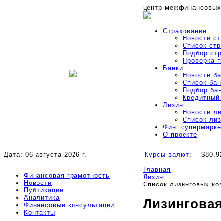
центр межфинансовых
Страхование
Новости с
Список ст
Подбор ст
Проверка 
Банки
Новости б
Список бан
Подбор ба
Кредитный
Лизинг
Новости л
Список ли
Фин. супермарке
О проекте
Дата: 06 августа 2026 г.
Курсы валют
:
$80.9
Главная
Финансовая грамотность
Лизинг
Новости
Список лизинговых ко
Публикации
Аналитика
Лизинговая
Финансовые консультации
Контакты