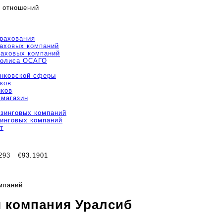
 отношений
трахования
раховых компаний
раховых компаний
полиса ОСАГО
анковской сферы
ков
нков
 магазин
изинговых компаний
зинговых компаний
т
293
€93.1901
мпаний
 компания Уралсиб