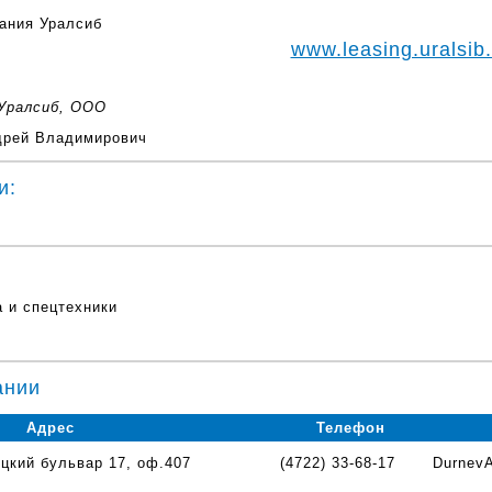
www.leasing.uralsib.
 Уралсиб, ООО
рей Владимирович
и:
а и спецтехники
ании
Адрес
Телефон
цкий бульвар 17, оф.407
(4722) 33-68-17
DurnevA