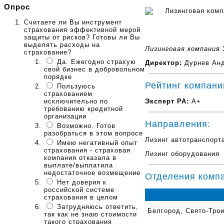
Опрос
Считаете ли Вы инструмент
страхования эффективной мерой
защиты от рисков? Готовы ли Вы
выделять расходы на
Лизинговая компания
страхование?
Да. Ежегодно страхую
Директор:
Дурнев Анд
свой бизнес в добровольном
порядке
Рейтинг компани
Пользуюсь
страхованием
Эксперт РА:
A+
исключительно по
требованию кредитной
организации
Направления:
Возможно. Готов
разобраться в этом вопросе
Лизинг автотранспорт
Имею негативный опыт
страхования - страховая
Лизинг оборудования
компания отказала в
выплате/выплатила
недостаточное возмещение
Отделения комп
Нет доверия к
российской системе
страхования в целом
Затрудняюсь ответить,
Белгород, Свято-Трои
так как не знаю стоимости
такого страхования