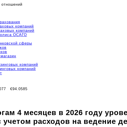
 отношений
трахования
раховых компаний
раховых компаний
полиса ОСАГО
анковской сферы
ков
нков
 магазин
изинговых компаний
зинговых компаний
т
077
€94.0585
огам 4 месяцев в 2026 году уро
 учетом расходов на ведение д