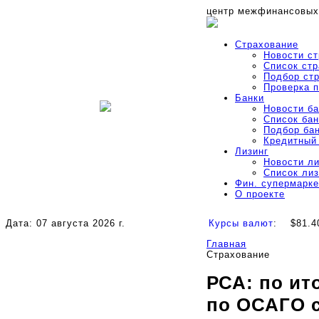
центр межфинансовых
Страхование
Новости с
Список ст
Подбор ст
Проверка 
Банки
Новости б
Список бан
Подбор ба
Кредитный
Лизинг
Новости л
Список ли
Фин. супермарке
О проекте
Дата: 07 августа 2026 г.
Курсы валют
:
$81.4
Главная
Страхование
РСА: по ит
по ОСАГО с