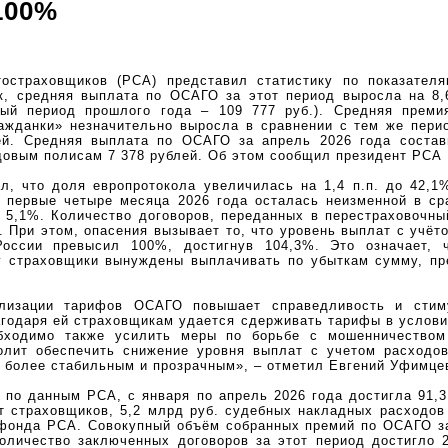
100%
остраховщиков (РСА) представил статистику по показател
ак, средняя выплата по ОСАГО за этот период выросла на 8,
ный период прошлого года – 109 777 руб.). Средняя прем
ражданки» незначительно выросла в сравнении с тем же пери
ей. Средняя выплата по ОСАГО за апрель 2026 года состав
довым полисам 7 378 рублей. Об этом сообщил президент РСА
л, что доля европротокола увеличилась на 1,4 п.п. до 42,1
 первые четыре месяца 2026 года осталась неизменной в ср
 5,1%. Количество договоров, переданных в перестраховочны
%. При этом, опасения вызывает то, что уровень выплат с учёт
оссии превысил 100%, достигнув 104,3%. Это означает, 
у страховщики вынуждены выплачивать по убыткам сумму, 
лизации тарифов ОСАГО повышает справедливость и стиму
годаря ей страховщикам удается сдерживать тарифы в услов
обходимо также усилить меры по борьбе с мошенничеством
волит обеспечить снижение уровня выплат с учетом расходо
 более стабильным и прозрачным», – отметил Евгений Уфимце
по данным РСА, с января по апрель 2026 года достигла 91,
т страховщиков, 5,2 млрд руб. судебных накладных расходов
 фонда РСА. Совокупный объём собранных премий по ОСАГО за
оличество заключенных договоров за этот период достигло 