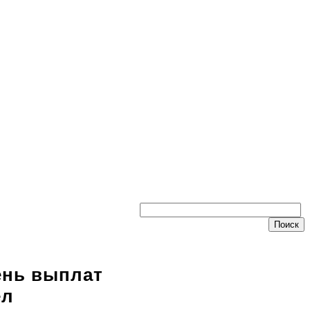
вень выплат
ел