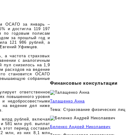
ям ОСАГО за январь –
6% и достигла 119 197
ия по годовым полисам
одом за прошлый год и
ила 121 986 рублей, а
 Евгений Уфимцев.
%, а частота страховых
авнении с аналогичным
й пул снизилось на 1,9
ом расходов на ведение
что становится ОСАГО
превышающую собранные
Финансовые консультации
лирует ответственное
иях повышенного уровня
 и недобросовестными
Талащенко Анна
в на ведение дел ниже
Тема:
Страхование физических лиц
в.
3 млрд рублей, включая
 и 581 млн руб. выплат
Беленко Андрей Николаевич
 этот период составил
22 млн, из них 8,1 млн