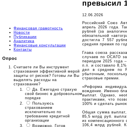
превысил 
12.06.2026
Российский Союз Авт
апрель 2026 года. Т
Финансовая грамотность
рублей (за аналогич
Новости
обязательной «автог
Публикации
достигла 7 557 рубл
Аналитика
средняя премия по го
Финансовые консультации
Контакты
Глава союза рассказа
случаев по ОСАГО за
Опрос
периодом 2025 года –
п.п. и составило 8,1
Считаете ли Вы инструмент
дел в среднем по Р
страхования эффективной мерой
убыточным, поскольк
защиты от рисков? Готовы ли Вы
страховые премии.
выделять расходы на
страхование?
«Реформа индивидуа
Да. Ежегодно страхую
вождение. Именно бла
свой бизнес в добровольном
выплат. Однако, не
порядке
практиками, что поз
Пользуюсь
100% и сделать рынок
страхованием
исключительно по
Общая сумма выплат, 
требованию кредитной
85,5 млрд руб. выпла
организации
из компенсационного
106,4 млрд рублей. К
Возможно. Готов