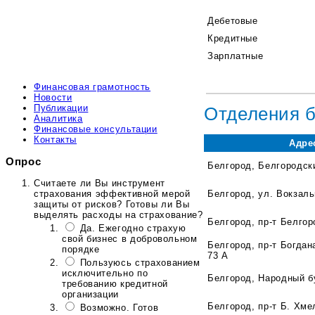
Дебетовые
Кредитные
Зарплатные
Финансовая грамотность
Новости
Публикации
Отделения 
Аналитика
Финансовые консультации
Контакты
Адре
Опрос
Белгород, Белгородски
Считаете ли Вы инструмент
страхования эффективной мерой
Белгород, ул. Вокзаль
защиты от рисков? Готовы ли Вы
выделять расходы на страхование?
Белгород, пр-т Белгор
Да. Ежегодно страхую
свой бизнес в добровольном
Белгород, пр-т Богдан
порядке
73 А
Пользуюсь страхованием
исключительно по
Белгород, Народный б
требованию кредитной
организации
Белгород, пр-т Б. Хме
Возможно. Готов