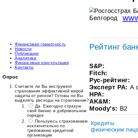
www
Финансовая грамотность
Рейтинг бан
Новости
Публикации
Аналитика
Финансовые консультации
S&P:
Контакты
Fitch:
Опрос
Рус-рейтинг:
Эксперт РА:
A 
Считаете ли Вы инструмент
страхования эффективной мерой
HPA:
защиты от рисков? Готовы ли Вы
выделять расходы на страхование?
AK&M:
Да. Ежегодно страхую
Moody's:
В2
свой бизнес в добровольном
порядке
Пользуюсь страхованием
Кредиты
исключительно по
физическим лиц
требованию кредитной
организации