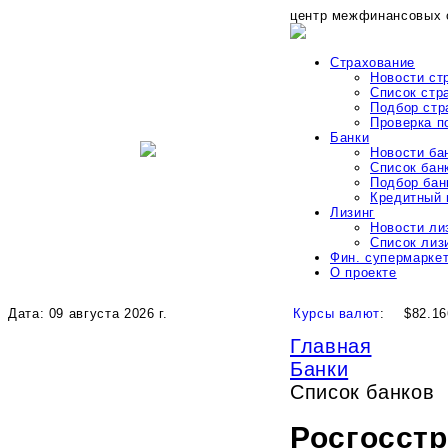
центр межфинансовых 
Страхование
Новости ст
Список стр
Подбор стр
Проверка 
Банки
Новости ба
Список бан
Подбор бан
Кредитный 
Лизинг
Новости ли
Список лиз
Фин. супермарке
О проекте
Дата: 09 августа 2026 г.
Курсы валют
:
$82.16
Главная
Банки
Список банков
Росгосстр