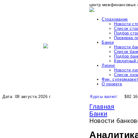
центр межфинансовых 
Страхование
Новости ст
Список стр
Подбор стр
Проверка 
Банки
Новости ба
Список бан
Подбор бан
Кредитный 
Лизинг
Новости ли
Список лиз
Фин. супермарке
О проекте
Дата: 08 августа 2026 г.
Курсы валют
:
$82.16
Главная
Банки
Новости банко
Аналитик