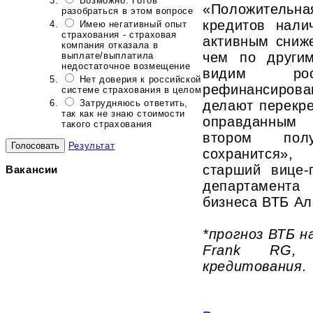
Возможно. Готов
«Положительна
разобраться в этом вопросе
кредитов нали
Имею негативный опыт
страхования - страховая
активным сниж
компания отказала в
чем по други
выплате/выплатила
недостаточное возмещение
видим ро
Нет доверия к российской
рефинансиров
системе страхования в целом
Затрудняюсь ответить,
делают перекр
так как не знаю стоимости
оправданным
такого страхования
втором пол
Результат
сохранится»,
старший вице-
Вакансии
департамента
бизнеса ВТБ Ал
*прогноз ВТБ н
Frank RG,
кредитования.