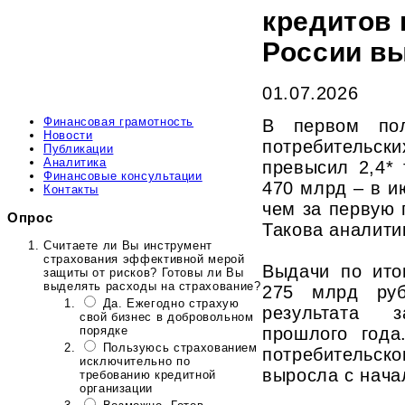
кредитов
России в
01.07.2026
Финансовая грамотность
В первом пол
Новости
потребительс
Публикации
Аналитика
превысил 2,4* 
Финансовые консультации
470 млрд – в и
Контакты
чем за первую 
Опрос
Такова аналити
Считаете ли Вы инструмент
страхования эффективной мерой
Выдачи по ито
защиты от рисков? Готовы ли Вы
выделять расходы на страхование?
275 млрд руб
Да. Ежегодно страхую
результата 
свой бизнес в добровольном
порядке
прошлого года
Пользуюсь страхованием
потребитель
исключительно по
выросла с нача
требованию кредитной
организации