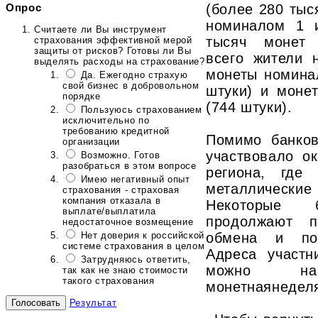
Опрос
(более 280 тыс
номиналом 1 
Считаете ли Вы инструмент
тысяч монет 
страхования эффективной мерой
защиты от рисков? Готовы ли Вы
всего жители 
выделять расходы на страхование?
монеты номина
Да. Ежегодно страхую
свой бизнес в добровольном
штуки) и моне
порядке
(744 штуки).
Пользуюсь страхованием
исключительно по
требованию кредитной
Помимо банков
организации
участвовало о
Возможно. Готов
разобраться в этом вопросе
региона, где
Имею негативный опыт
металлически
страхования - страховая
компания отказала в
Некоторые 
выплате/выплатила
продолжают п
недостаточное возмещение
Нет доверия к российской
обмена и пос
системе страхования в целом
Адреса участн
Затрудняюсь ответить,
можно н
так как не знаю стоимости
такого страхования
монетнаянедел
Результат