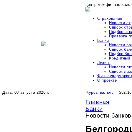
центр межфинансовых 
Страхование
Новости ст
Список стр
Подбор стр
Проверка 
Банки
Новости ба
Список бан
Подбор бан
Кредитный 
Лизинг
Новости ли
Список лиз
Фин. супермарке
О проекте
Дата: 08 августа 2026 г.
Курсы валют
:
$82.16
Главная
Банки
Новости банко
Белгород