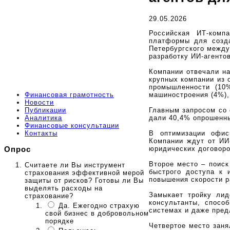
29.05.2026
Российская ИТ-комп
платформы для созда
Петербургского между
разработку ИИ-агентов
Компании отвечали на
крупных компании из 
промышленности (10%
машиностроения (4%), 
Финансовая грамотность
Новости
Главным запросом со 
Публикации
дали 40,4% опрошенны
Аналитика
Финансовые консультации
В оптимизации офис
Контакты
Компании ждут от ИИ-
юридических договоро
Опрос
Второе место – поис
Считаете ли Вы инструмент
быстрого доступа к 
страхования эффективной мерой
повышения скорости р
защиты от рисков? Готовы ли Вы
выделять расходы на
Замыкает тройку лид
страхование?
консультанты, спосо
Да. Ежегодно страхую
системах и даже пред
свой бизнес в добровольном
порядке
Четвертое место заня