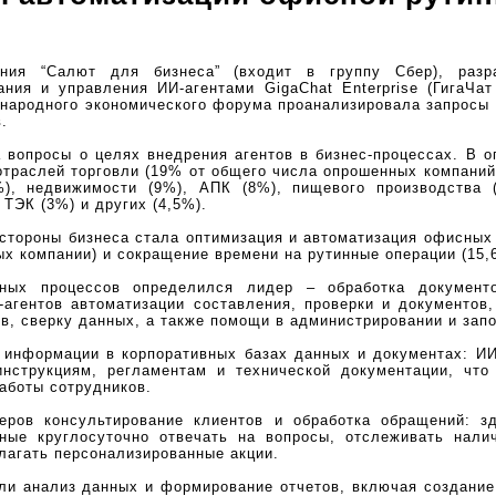
ания “Салют для бизнеса” (входит в группу Сбер), разра
ния и управления ИИ-агентами GigaChat Enterprise (ГигаЧат
народного экономического форума проанализировала запросы 
.
 вопросы о целях внедрения агентов в бизнес-процессах. В о
отраслей торговли (19% от общего числа опрошенных компаний)
), недвижимости (9%), АПК (8%), пищевого производства (
ТЭК (3%) и других (4,5%).
стороны бизнеса стала оптимизация и автоматизация офисных 
х компании) и сокращение времени на рутинные операции (15,
ных процессов определился лидер – обработка документо
агентов автоматизации составления, проверки и документов
в, сверку данных, а также помощи в администрировании и зап
к информации в корпоративных базах данных и документах: И
инструкциям, регламентам и технической документации, что
аботы сотрудников.
еров консультирование клиентов и обработка обращений: з
бные круглосуточно отвечать на вопросы, отслеживать нали
лагать персонализированные акции.
ли анализ данных и формирование отчетов, включая создание