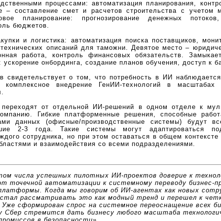
дственными процессами: автоматизация планирования, контр
е – составление смет и расчетов строительства с учетом 
вое планирование: прогнозирование денежных потоков,
оль бюджетов.
купки и логистика: автоматизация поиска поставщиков, мони
 технических описаний для таможни. Девятое место – юридич
ионная работа, контроль финансовых обязательств. Замыкае
 ускорение онбординга, создание планов обучения, доступ к б
в свидетельствует о том, что потребность в ИИ наблюдается
 комплексное внедрение ГенИИ-технологий в масштабах
л.
 переходят от отдельной ИИ-решений в одном отделе к мул
омпанию. Гибкие платформенные решения, способные работ
ами данных (офисные/производственные системы) будут вс
ие 2-3 года. Такие системы могут адаптироваться под
ждого сотрудника, но при этом оставаться в общем контексте
бластями и взаимодействия со всеми подразделениями.
стом числа успешных пилотных ИИ-проектов доверие к технол
т точечной автоматизации к системному переводу бизнес-пр
латформы. Когда мы говорим об ИИ-агентах как новых сотру
рестал рассматривать это как модный тренд и перешел к чет
 Уже сформирован спрос на системное переоснащение всех би
 Сбер стремится дать бизнесу любого масштаба технологи
промиссов в безопасности».