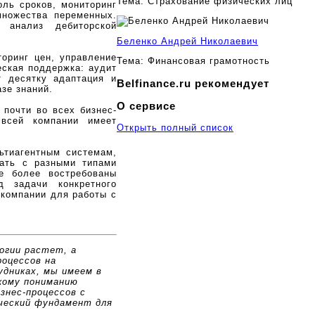
Тема:
Страхование физических лиц
оль сроков, мониторинг
множества переменных.
 анализ дебиторской
Беленко Андрей Николаевич
торинг цен, управление
Тема:
Финансовая грамотность
еская поддержка: аудит
т десятку адаптация и
Belfinance.ru рекомендует
азе знаний.
О сервисе
 почти во всех бизнес-
 всей компании имеет
Открыть полный список
ьтиагентным системам,
ать с разными типами
е более востребованы
 задачи конкретного
 компании для работы с
огии растет, а
оцессов на
дниках, мы имеем в
кому пониманию
знес-процессов с
ческий фундамент для