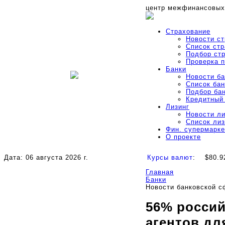
центр межфинансовых
Страхование
Новости с
Список ст
Подбор ст
Проверка 
Банки
Новости б
Список бан
Подбор ба
Кредитный
Лизинг
Новости л
Список ли
Фин. супермарке
О проекте
Дата: 06 августа 2026 г.
Курсы валют
:
$80.9
Главная
Банки
Новости банковской 
56% россий
агентов дл