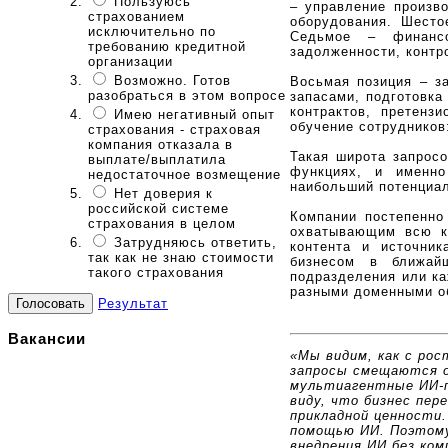
Пользуюсь
– управление произво
страхованием
оборудования. Шесто
исключительно по
Седьмое – финансо
требованию кредитной
задолженности, контр
организации
Возможно. Готов
Восьмая позиция – за
разобраться в этом вопросе
запасами, подготовка
контрактов, претенз
Имею негативный опыт
обучение сотрудников:
страхования - страховая
компания отказала в
Такая широта запросо
выплате/выплатила
функциях, и именно
недостаточное возмещение
наибольший потенциа
Нет доверия к
российской системе
Компании постепенно
страхования в целом
охватывающим всю к
Затрудняюсь ответить,
контента и источник
так как не знаю стоимости
бизнесом в ближайш
такого страхования
подразделения или ка
разными доменными о
Результат
Вакансии
«Мы видим, как с ро
запросы смещаются о
мультиагентные ИИ-п
виду, что бизнес пе
прикладной ценности.
помощью ИИ. Поэтому
внедрения ИИ без ком