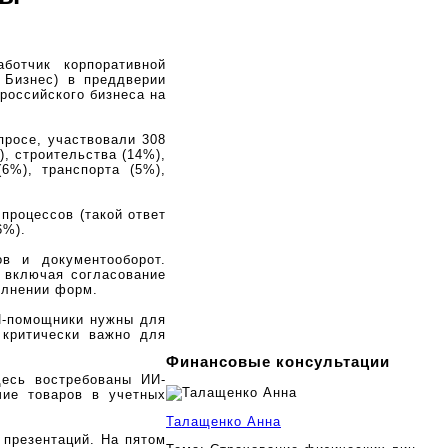
ботчик корпоративной
 Бизнес) в преддверии
российского бизнеса на
просе, участвовали 308
, строительства (14%),
6%), транспорта (5%),
процессов (такой ответ
6%).
в и документооборот.
, включая согласование
олнении форм.
И-помощники нужны для
 критически важно для
Финансовые консультации
десь востребованы ИИ-
чие товаров в учетных
Талащенко Анна
 презентаций. На пятом