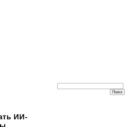
ать ИИ-
ны