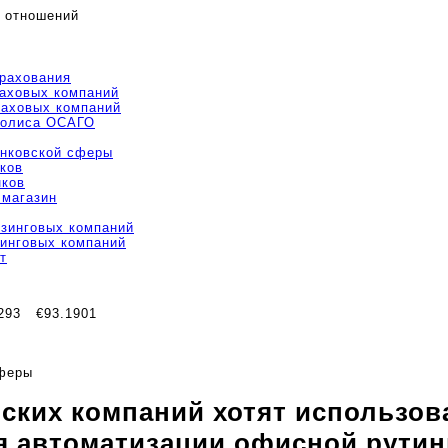
 отношений
трахования
раховых компаний
раховых компаний
полиса ОСАГО
анковской сферы
ков
нков
 магазин
изинговых компаний
зинговых компаний
т
293
€93.1901
сферы
ских компаний хотят использов
я автоматизации офисной рути