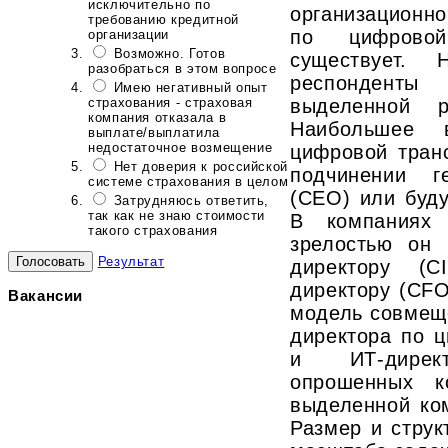
исключительно по
организационн
требованию кредитной
по цифрово
организации
Возможно. Готов
существует. 
разобраться в этом вопросе
респондент
Имею негативный опыт
страхования - страховая
выделенной р
компания отказала в
Наибольшее 
выплате/выплатила
недостаточное возмещение
цифровой тран
Нет доверия к российской
подчинении г
системе страхования в целом
(СЕО) или буду
Затрудняюсь ответить,
так как не знаю стоимости
В компаниях
такого страхования
зрелостью он 
Результат
директору (C
директору (CFO
Вакансии
модель совмещ
директора по 
и ИТ-дирек
опрошенных к
выделенной ко
Размер и струк