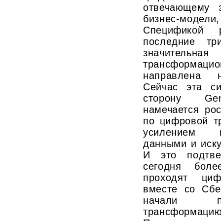
отвечающему 
бизнес-модели
Спецификой 
последние тр
значит
трансформацио
направлена н
Сейчас эта си
сторону Gen
намечается ро
по цифровой т
усилением п
данными и иск
И это подтве
сегодня боле
проходят циф
вместе со Сбе
начали пр
трансформаци