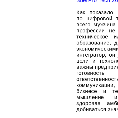
SberPro Tech 2
Как показало 
по цифровой 
всего мужчина
профессии не
техническое и
образование, 
экономическими
интегратор, он
цели и технол
важны предпри
готовност
ответственно
коммуникаци
бизнесе и тех
мышление и с
здоровая амб
добиваться зна