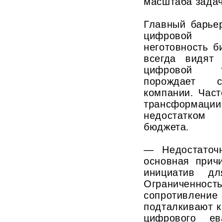
масштаба задач
Главный барье
цифровой 
неготовность б
всегда видят
цифровой т
порождает с
компании. Час
трансформа
недостатком
бюджета.
— Недостаточ
основная прич
инициатив дл
Ограничен
сопротивле
подталкивают 
цифрового ев