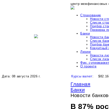
центр межфинансовых 
Страхование
Новости ст
Список стр
Подбор стр
Проверка 
Банки
Новости ба
Список бан
Подбор бан
Кредитный 
Лизинг
Новости ли
Список лиз
Фин. супермарке
О проекте
Дата: 08 августа 2026 г.
Курсы валют
:
$82.16
Главная
Банки
Новости банко
В 87% ро