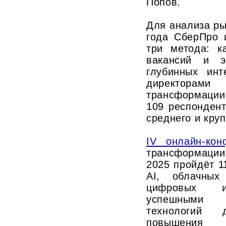
Попов.
Для анализа ры
года СберПро 
три метода: к
вакансий и э
глубинных ин
директор
трансформации
109 респондент
среднего и круп
IV онлайн-кон
трансформации
2025 пройдёт 1
AI, облачных
цифровых и
успешными 
технологий 
повышени