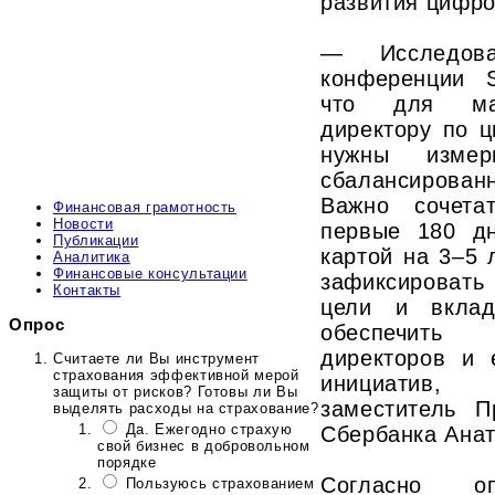
развития цифро
— Исследова
конференции S
что для мак
директору по 
нужны измер
сбалансирован
Важно сочета
Финансовая грамотность
Новости
первые 180 д
Публикации
картой на 3–5 
Аналитика
Финансовые консультации
зафиксироват
Контакты
цели и вклад
Опрос
обеспечить
директоров и 
Считаете ли Вы инструмент
страхования эффективной мерой
инициатив, 
защиты от рисков? Готовы ли Вы
заместитель П
выделять расходы на страхование?
Да. Ежегодно страхую
Сбербанка Анат
свой бизнес в добровольном
порядке
Согласно оп
Пользуюсь страхованием