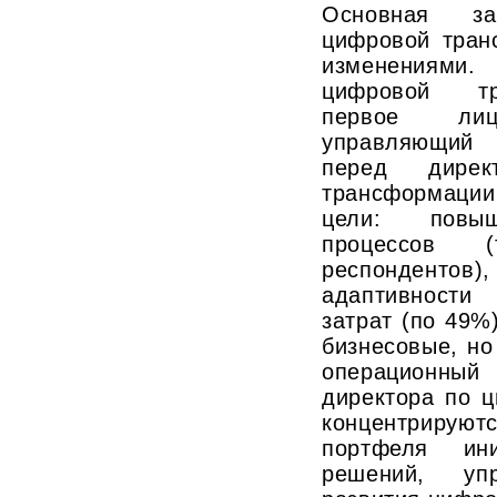
Основная з
цифровой тран
изменениям
цифровой тр
первое ли
управляющий 
перед дире
трансформац
цели: повыш
процессов 
респонден
адаптивности
затрат (по 49%
бизнесовые, но
операционны
директора по 
концентриру
портфеля ин
решений, уп