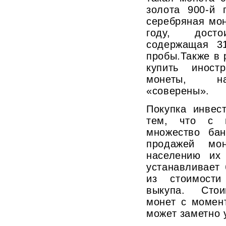
золота 900-й 
серебряная мо
году, дост
содержащая 31
пробы.Также в 
купить иност
монеты, на
«соверены».
Покупка инвес
тем, что с н
множество бан
продажей мон
населению их
устанавливает
из стоимост
выкупа. Стои
монет с момен
может заметно 