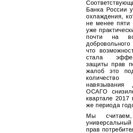
Соответствую
Банка России 
охлаждения, ко
не менее пяти 
уже практическ
почти на в
добровольного
что возможнос
стала эффе
защиты прав п
жалоб это под
количество
навязывания 
ОСАГО снизило
квартале 2017 
же периода год
Мы считае
универсальны
прав потребите