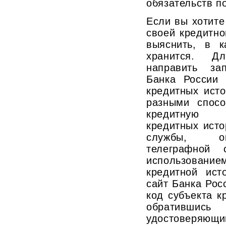
обязательств п
Если вы хотит
своей кредитно
выяснить, в 
хранится. Д
направить за
Банка России 
кредитных ист
разными спосо
кредитную 
кредитных исто
службы, ок
телеграфной
использова
кредитной ист
сайт Банка Рос
код субъекта к
обративши
удостоверяющ