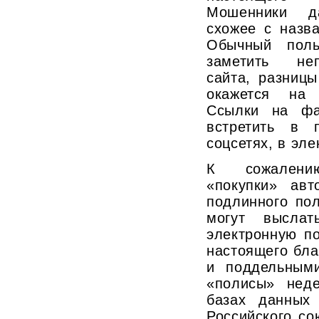
Мошенники д
схожее с назв
Обычный поль
заметить неп
сайта, разниц
окажется на 
Ссылки на фа
встретить в 
соцсетях, в эл
К сожалени
«покупки» авт
подлинного по
могут выслат
электронную п
настоящего бл
и поддельным
«полисы» неде
базах данных
Российского со