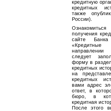
кредитную орг
кредитных ис
также опубли
России).
Ознакомитьс
получения кре
сайте Банк
«Кредитные 
направлении
следует запо
форму в разде
кредитных исто
на представл
кредитных ис
вами адрес эл
ответ, в кото
бюро, в кот
кредитная исто
После этого в