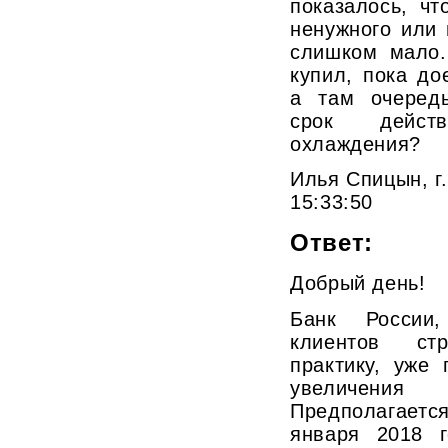
показалось, чт
ненужного или
слишком мало.
купил, пока д
а там очеред
срок дейст
охлаждения?
Илья Спицын, г
15:33:50
Ответ:
Добрый день!
Банк России,
клиентов ст
практику, уже
увеличения 
Предполагает
января 2018 г