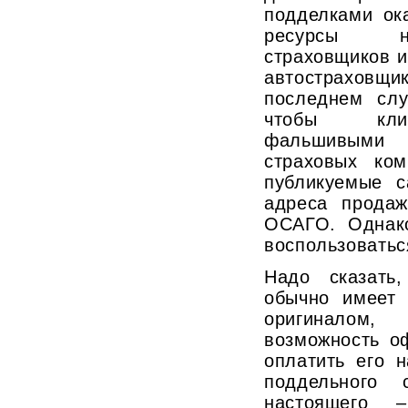
подделками ок
ресурсы не
страховщиков и
автострахов
последнем слу
чтобы клие
фальшивыми
страховых ком
публикуемые 
адреса продаж
ОСАГО. Однак
воспользоватьс
Надо сказать
обычно имеет 
оригиналом, 
возможность о
оплатить его 
поддельного 
настоящего –