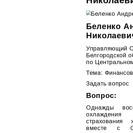
Николаев
Беленко А
Николаеви
Управляющий О
Белгородской о
по Центрально
Тема:
Финансов
Задать вопрос
Вопрос:
Однажды восп
охлаждени
страхования 
вместе с О