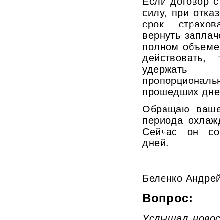
Если договор с
силу, при отка
срок страхов
вернуть заплач
полном объеме
действовать,
удержать
пропорцион
прошедших дне
Обращаю ваше
периода охлаж
Сейчас он со
дней.
Беленко Андре
Вопрос:
Услышал ново