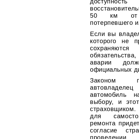
доступност
восстановител
50 км от 
потерпевшего и
Если вы владел
которого не п
сохраняютс
обязательств
аварии долж
официальных д
Законом пр
автовладелец 
автомобиль н
выбору, и это
страховщиком. 
для самостоя
ремонта приде
согласие стр
проведении 