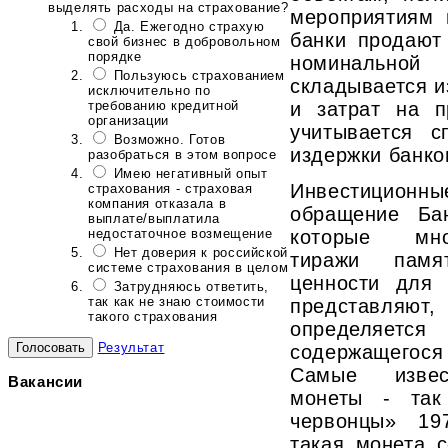
выделять расходы на страхование?
мероприятиям 
Да. Ежегодно страхую
банки продают
свой бизнес в добровольном
порядке
номинально
Пользуюсь страхованием
складывается и
исключительно по
требованию кредитной
и затрат на п
организации
учитывается 
Возможно. Готов
издержки банко
разобраться в этом вопросе
Имею негативный опыт
Инвестиционны
страхования - страховая
компания отказала в
обращение Ба
выплате/выплатила
недостаточное возмещение
которые мно
Нет доверия к российской
тиражи памя
системе страхования в целом
ценности для 
Затрудняюсь ответить,
так как не знаю стоимости
представляют,
такого страхования
определяе
Результат
содержащегос
Самые извес
Вакансии
монеты - так
червонцы» 19
такая монета с