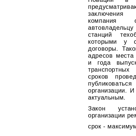
предусматрив
заключения 
компания о
автовладельцу
станций техо
которыми у с
договоры. Так
адресов места
и года выпус
транспортных
сроков прове
публиковатьс
организации. И
актуальным.
Закон уста
организации ре
срок - максиму