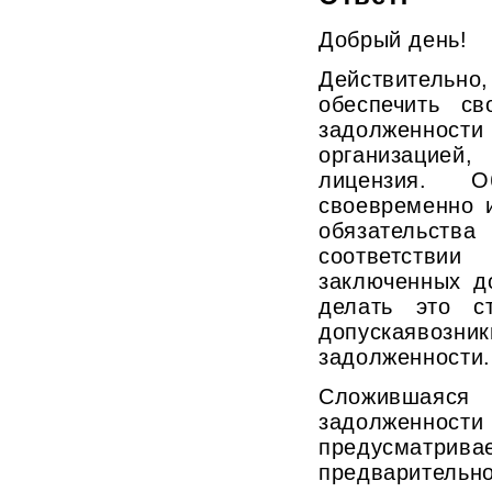
Добрый день!
Действительно
обеспечить св
задолженност
организацией
лицензия. Об
своевременно 
обязательс
соответстви
заключенных д
делать это с
допускаявозни
задолженности.
Сложившаяс
задолженн
предусматри
предварительн