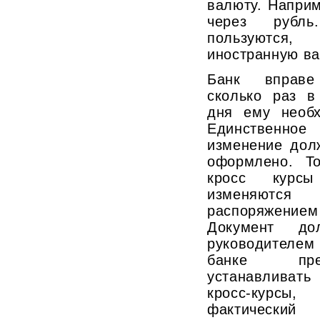
валюту. Наприм
через рубль
пользуются,
иностранную ва
Банк вправе
сколько раз в
дня ему необх
Единственно
изменение дол
оформлено. Т
кросс курсы
изменяют
распоряжением
Документ до
руководителем
банке пре
устанавливат
кросс-курсы
фактический 