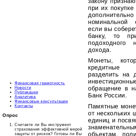
закону признаю
при их покупке
дополните
номинальной 
если вы собере
банку, то пр
подоходного 
дохода.
Монеты, кото
кредитные 
разделить на 
инвестицио
Финансовая грамотность
обращение в н
Новости
Публикации
Банк России.
Аналитика
Финансовые консультации
Памятные моне
Контакты
от нескольких 
Опрос
единиц и посв
Считаете ли Вы инструмент
знаменательны
страхования эффективной мерой
объектам, пол
защиты от рисков? Готовы ли Вы