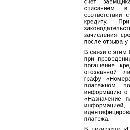
счет заемщи
списанием 
соответствии 
кредиту. Пр
законодател
зачисления ср
после отзыва у
В связи с этим
при проведени
погашение кр
отозванной л
графу «Номер
платежном по
информацию о 
«Назначение п
информацией
идентифициров
платежа.
В реквизите «