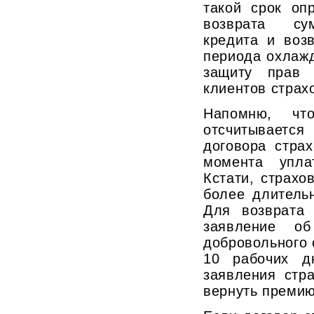
такой срок оп
возврата сум
кредита и воз
периода охлаж
защиту прав 
клиентов страх
Напомню, чт
отсчитываетс
договора стра
момента упла
Кстати, страхо
более длитель
Для возврата 
заявление об
добровольного 
10 рабочих д
заявления стр
вернуть премию