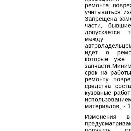
ремонта повре
учитываться из
Запрещена зам
части, бывши
допускается 
между с
автовладельце
идет о ремо
которые уже 
запчасти.Мин
срок на работ
ремонту повре
средства сост
кузовные работ
использова
материалов, - 
Изменения 
предусматрива
получить ст