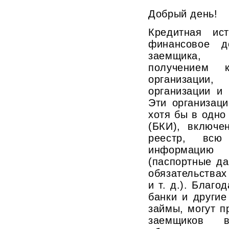
Добрый день!
Кредитная ис
финансовое д
заемщика, 
получением 
организаци
организации и
Эти организац
хотя бы в одно
(БКИ), включе
реестр, вс
информацию 
(паспортные д
обязательствах
и т. д.). Благ
банки и други
займы, могут п
заемщиков 