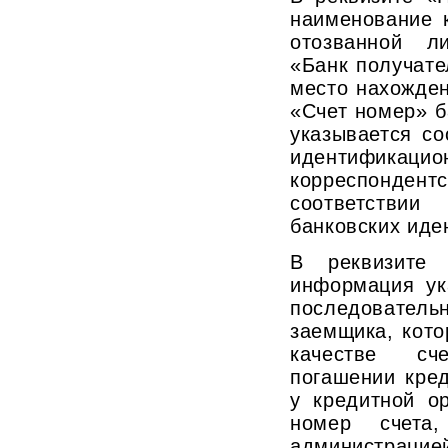
наименование 
отозванной л
«Банк получате
место нахожден
«Счет номер» б
указывается со
идентификац
корреспонд
соответств
банковских иде
В реквизите 
информация ук
последовател
заемщика, кот
качестве сч
погашении кре
у кредитной ор
номер счета,
администраци