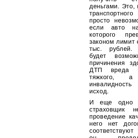
деньгами. Это,
транспортног
просто невозм
если авто на
которого пре
законом лимит 
тыс. рублей.
будет возмо
причинения зд
ДТП вреда с
тяжкого, а
инвалидность
исход.
И еще одно в
страховщик н
проведение ка
него нет дог
соответствуют
он продол