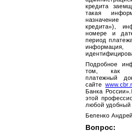
кредита заемщ
такая информ
назначение 
кредита»), и
номере и дате
период платеж
информац
идентифициров
Подробное ин
том, как п
платежный док
сайте
www.cbr.
Банка России»
этой професси
любой удобный 
Беленко Андре
Вопрос: