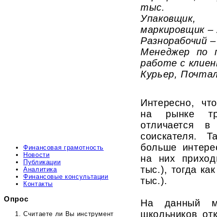
тыс.
Упаковщик
маркировщик – 
Разнорабочий –
Менеджер по 
работе с клиен
Курьер, Почтал
Интересно, чт
на рынке тр
отличается в
соискателя. Т
больше интере
Финансовая грамотность
Новости
на них приход
Публикации
тыс.), тогда к
Аналитика
Финансовые консультации
тыс.).
Контакты
Опрос
На данный м
школьников отк
Считаете ли Вы инструмент