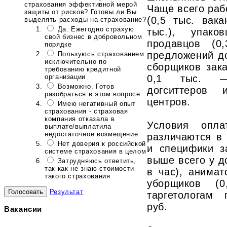
страхования эффективной мерой
Чаще всего раб
защиты от рисков? Готовы ли Вы
(0,5 тыс. вака
выделять расходы на страхование?
Да. Ежегодно страхую
тыс.), упако
свой бизнес в добровольном
продавцов (0
порядке
предложений д
Пользуюсь страхованием
исключительно по
сборщиков зак
требованию кредитной
0,1 тыс. —
организации
Возможно. Готов
догситтеров 
разобраться в этом вопросе
центров.
Имею негативный опыт
страхования - страховая
компания отказала в
Условия опла
выплате/выплатила
недостаточное возмещение
различаются в 
Нет доверия к российской
и специфики з
системе страхования в целом
выше всего у до
Затрудняюсь ответить,
так как не знаю стоимости
в час), анимат
такого страхования
уборщиков (0
Результат
таргетологам 
руб.
Вакансии