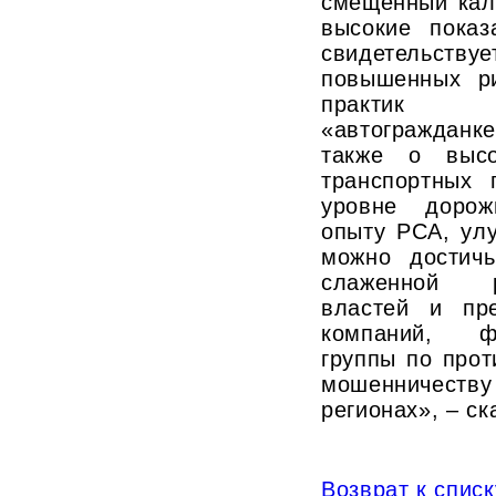
смещенный кал
высокие показ
свидетельст
повышенных ри
практик 
«автогражданк
также о высо
транспортных 
уровне дорож
опыту РСА, ул
можно достичь
слаженной р
властей и пре
компаний, ф
группы по про
мошенничес
регионах», – с
Возврат к списк