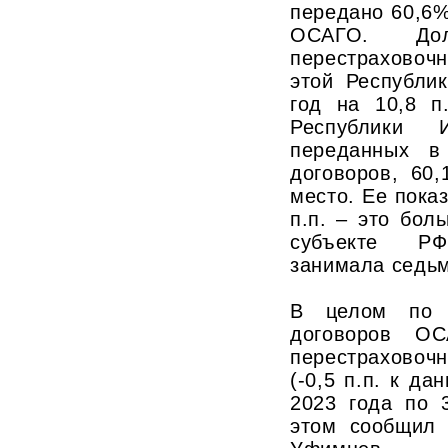
передано 60,6
ОСАГО. До
перестрахово
этой Республи
год на 10,8 п
Республики 
переданных в
договоров, 60
место. Ее показ
п.п. – это бо
субъекте Р
занимала седьм
В целом по 
договоров ОС
перестраховоч
(-0,5 п.п. к д
2023 года по 
этом сообщил 