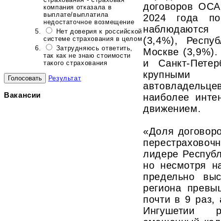
договоров ОСА
компания отказала в
выплате/выплатила
2024 года п
недостаточное возмещение
наблюдаются 
Нет доверия к российской
системе страхования в целом
(3,4%), Респу
Затрудняюсь ответить,
Москве (3,9%).
так как не знаю стоимости
и Санкт-Пете
такого страхования
крупными
Результат
автовладельц
Вакансии
наиболее инте
движением.
«Доля договор
перестрахово
лидере Республ
но несмотря н
предельно выс
региона превы
почти в 9 раз,
Ингушетии 