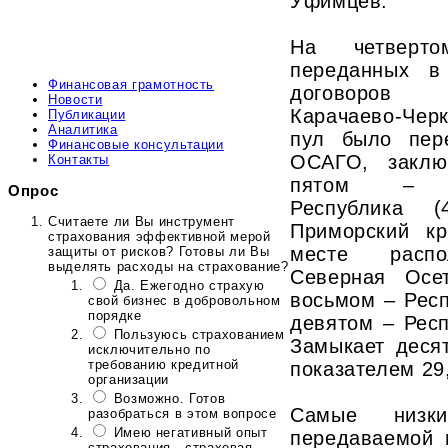
Уфимцев.
На четверт
переданных в
Финансовая грамотность
договоров
Новости
Карачаево-Чер
Публикации
Аналитика
пул было пер
Финансовые консультации
ОСАГО, заклю
Контакты
пятом – Ка
Опрос
Республика 
Считаете ли Вы инструмент
Приморский к
страхования эффективной мерой
месте распо
защиты от рисков? Готовы ли Вы
выделять расходы на страхование?
Северная Осет
Да. Ежегодно страхую
восьмом – Респ
свой бизнес в добровольном
порядке
девятом – Респ
Пользуюсь страхованием
Замыкает деся
исключительно по
требованию кредитной
показателем 29
организации
Возможно. Готов
Самые низки
разобраться в этом вопросе
Имею негативный опыт
передаваемой 
страхования - страховая