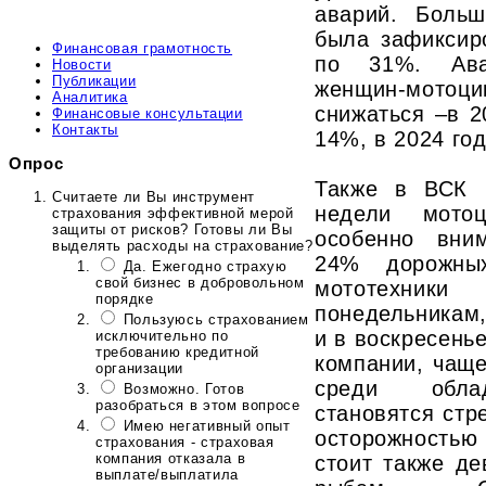
аварий. Больш
была зафиксир
Финансовая грамотность
по 31%. Ава
Новости
Публикации
женщин-мотоц
Аналитика
снижаться –в 2
Финансовые консультации
Контакты
14%, в 2024 год
Опрос
Также в ВСК 
Считаете ли Вы инструмент
недели мотоц
страхования эффективной мерой
защиты от рисков? Готовы ли Вы
особенно вни
выделять расходы на страхование?
24% дорожны
Да. Ежегодно страхую
свой бизнес в добровольном
мототехник
порядке
понедельникам,
Пользуюсь страхованием
и в воскресенье
исключительно по
требованию кредитной
компании, чащ
организации
среди облад
Возможно. Готов
разобраться в этом вопросе
становятся стр
Имею негативный опыт
осторожностью
страхования - страховая
компания отказала в
стоит также де
выплате/выплатила