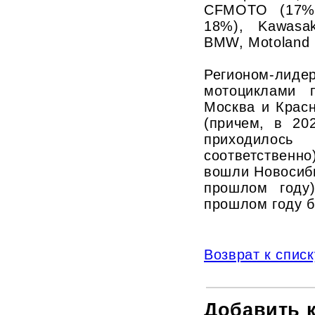
CFMOTO (17%)
18%), Kawasa
BMW, Motoland 
Регионом-лид
мотоциклами 
Москва и Крас
(причем, в 20
приходилос
соответственн
вошли Новосиб
прошлом году
прошлом году б
Возврат к списк
Добавить 