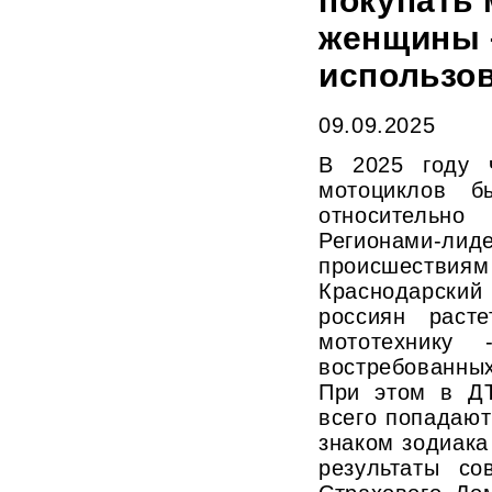
покупать 
женщины 
использо
09.09.2025
В 2025 году 
мотоциклов б
относительн
Регионами-
происшеств
Краснодарски
россиян раст
мототехнику
востребованны
При этом в Д
всего попадаю
знаком зодиака
результаты со