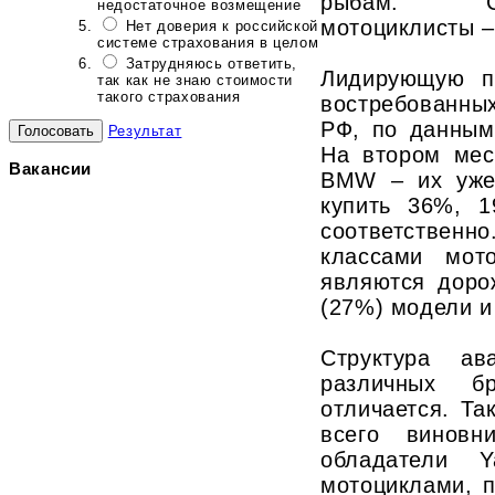
рыбам. С
недостаточное возмещение
мотоциклисты –
Нет доверия к российской
системе страхования в целом
Затрудняюсь ответить,
Лидирующую п
так как не знаю стоимости
такого страхования
востребованн
РФ, по данны
Результат
На втором мес
Вакансии
BMW – их уже
купить 36%, 
соответствен
классами мот
являются доро
(27%) модели и
Структура ав
различных б
отличается. Та
всего виновн
обладатели
мотоциклами, п