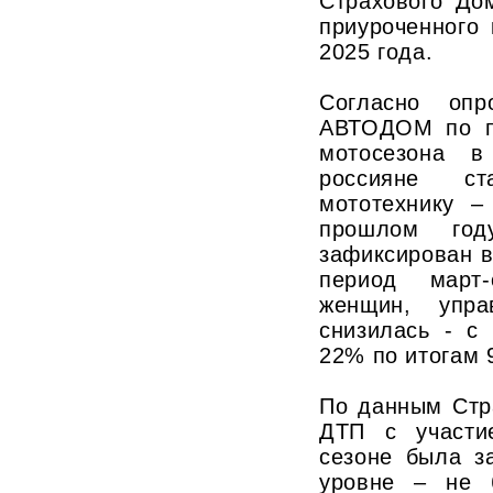
Страхового Д
приуроченного
2025 года.
Согласно опр
АВТОДОМ по п
мотосезона в
россияне с
мототехнику 
прошлом го
зафиксирован в
период март-
женщин, упра
снизилась - с
22% по итогам 
По данным Стр
ДТП с участи
сезоне была з
уровне – не 